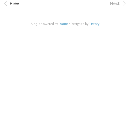
직접 import 한효과를 내면서 동시에 직접 aar프로젝
하여 aar파일의 위치 경로를 잡아주고 aar파일명을 지
Prev
Next
트를 수정할 수 있는 구조가 되기때문에 aar을 한번
어주자. 완료를 한다음 Project Structure 창을 한번 껏
배포하고 aar을 참고하는 프로젝트에서..
다 키면, app프로젝트 아래목록에 내가 지어준 aar파
일명이 보일것이다. 그럼 지금까지 잘 된 것이다. 모
Blog is powered by
Daum
/ Designed by
Tistory
든 작업은 끝났다. 이제 aar파일에있는 클래스나,인
스턴스 등을 마음껏 사용하면 된다!!