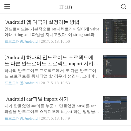
IT (11)
[Android] 앱 다국어 설정하는 방법
안드로이드는 기본적으로 res디렉토리파일아래 value
아래 string.xml 파일을 지니고있다. 이 string.xml파일
에서 앱내에서 보여지는 모든 string들을 res파일 아래
프로그래밍/Android
2017. 5. 18. 10:56
string.xml파일에 한데 묶어서 관리하는 컨셉을 잡아
야 다국어 앱을 만들 수 있다. 즉 string을 비지니스 로
직에 직접 하드코딩하지않고 string을 따로 빼서 res/v
[Android] 하나의 안드로이드 프로젝트에
alue/string.xml에 몰아서 string을 관리한다. 이렇게하
또 다른 안드로이드 프로젝트 import 시키
면 앱내에서 언어코드를 바꿔주는 로직만 실행하면,
기.(multi import project)
하나의 안드로이드 프로젝트에서 또 다른 안드로이
자동적으로 설정된 언어 value/sring.xml을 잡는다. va
드 프로젝트를 동시작업 할 경우가 생긴다. 그래야하
lue 파일명을 value-zh(중국어),value-en(영어),value-ja
는 이유는 여러가지이유가있는데. 예를들어 A라는
프로그래밍/Android
2017. 5. 18. 10:53
(일본어) 이런식으로 각 언어코드에 맞는 value 폴더
프로젝트에서 B라는 프로젝트를 참고해서 하나의 어
를 만들어 res 폴더 아래 ..
플리케이션이 돌아가는 경우, 기본적으로import 시킨
AAR파일은 수정할 수 없는 불편함을 극복하기 위해
[Android] aar파일 import 하기
서이다. 여기서 2번째 경우를 덧붙이자면, AAR파일
내가 만들었던 aar이든 누군가 만들었던 aar이든 aar
을 추출해서 내보낸 프로젝트가 만약 자신이 소유하
파일을 안드로이드 스튜디오에 import 하는 방법을
고 있다면, 그 AAR 파일을 참고하는 하나의 안드로
알아보자. 첫번째로 File -> Project Structure 에서 +
프로그래밍/Android
2017. 5. 18. 10:49
이드 프로젝트에 AAR파일이 아닌 AAR을 추출해내
버튼을 누르면 ui상으로 import할 종류를 물어본다. a
는 프로젝트를 직접 multi로 import 시켜 AAR파일을
ar/jar Package파일을 임포트하기가 보일것이다. 클릭