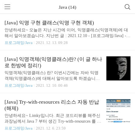
Java (14)
[Java] 익명 구현 클래스(익명 구현 객체)
안녕하세요~ 오늘은 지난 시간에 이어, 익명클래스(익명객체)에 대
해서 알아보겠습니다. 지난번 글 : 2021.12.10 - [프로그래밍/Java] - [J
ava] 익명객체(익명클래스)란? (이 글 하나로 한방에 정리!) 지난 시
프로그래밍/Java
2021. 12. 13. 09:28
간에는 익명클래스(익명객체)에 대한 기본적인 정의와 목적에 대해
서 알아봤었고, 상속관계에 있어서 익명클래스(익명객체)를 설명했
었습니다. 이번 시간은 인터페이스를 기반으로 익명객체를 어떻게
[Java] 익명객체(익명클래스)란? (이 글 하나
사용하지 알아보겠습니다. 익명 구현 클래스(익명 구현 객체)란? 익
로 한방에 정리!)
명 구현 클래스(익명 구현 객체)란 무엇일까요? 이름에서 부터 눈치
익명객체(익명클래스) 란? 이번시간에는 자바 익명
채셨겠지만 구현(implements) 이란 단어는 인터페이스(interface)와
객체(익명클래스)에 대해서 알아보도록 하겠습니다.
연관되어있습니다. 즉, 인터페이스를 바탕으로 익명클래스(익명객
익명객체(익명클래스) 말그대로.. 이름이 없는 객체?
프로그래밍/Java
2021. 12. 10. 00:46
체)를 구현할 수 있습..
클래스?,,,그래서 무명클래스라고도 합니다. 언어의
사전적인 의미는 파악이 되셨을거라 생각됩니다. 그
럼 도대체 이름도 없고 뭔가 근본도 없는것 같은 이
[Java] Try-with-resources 리소스 자동 반납
익명객체(익명클래스)를 왜 사용해야하는지.. 바로
(해제)
설명들어가겠습니다. 익명객체(익명클래스) 를 사용
안녕하세요~ Limky입니다. 최근 코드리뷰를 해주신
하는 이유!! 이름 부터 눈치 채셨겠지만, 이름이 없다
과장님께서 Java 7 부터 생긴 Try-with-resources 를 이
는 것은 별로 기억되지 않아도 된다는 거겠죠.. 나중
용해보라는 피드백을 받았습니다. 그래서 알아봤더
프로그래밍/Java
2021. 12. 6. 23:59
에 다시 불러질 이유가 없다는 뜻입니다. 이 말을 좀
니, 자바에서 리소스를 사용하고 닫아주는 코딩을 했