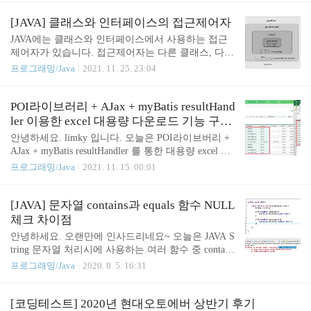
더 있어보이게 말하면... 프로그램에서 일시적으로
을때 만약 해당 리소스 객체가 AutoCloseable 인터페
한번만 사용되고 버려지는 객체입니다. 좀 더 풀어서
이스를 상속받은 구현클래스라면 try-catch 구문 안에
[JAVA] 클래스와 인터페이스의 접근제어자
생각해보면 일시적으로 사용된다는 것은 나중에 재
서 자동으로 리소스를 반납해준다는 내용이었습니
JAVA에는 클래스와 인터페이스에서 사용하는 접근
사..
다. Try-with-resources 사용 조건 요약!! 1. 자바 7 부
제어자가 있습니다. 접근제어자는 다른 클래스, 다른
터 지원 가능 2. try( ) 블록안에 리소스 객체를 할당
패키지 등등에서 멤버 변수 및 메서드에 함부로 접근
프로그래밍/Java
2021. 11. 25. 23:04
받아라 3. 해당 리소스 객체는 AutoCloseable 인터페
하지 못하도록 하는것이 목적입니다. 각 접근제어자
이스를 상속받은 구현클래스여야 함 이게 무슨말이
의 접근이 허용되는 범위는 아래와 같습니다. 접근제
냐구요?? 코드를 보시면 쉽게 이해가 되실겁니다. 코
어자 접근 허용 범위 동일 클래스 동일 패키지 다른
POI라이브러리 + AJax + myBatis resultHand
드 리뷰를 받기전 코드입니다...
패키지 자식 클래스 다른 패키지 public 외부 클래스
ler 이용한 excel 대용량 다운로드 기능 구현
에서 자유롭게 접근 가능 ○ ○ ○ ○ protected 같은 패키
(심플버전)_2편
안녕하세요. limky 입니다. 오늘은 POI라이브버리 +
지 내 클래스 또는 자식 클래스 접근 가능 ○ ○ ○ defau
AJax + myBatis resultHandler 를 통한 대용량 excel 다
lt 같은 패키지 내 클래스 접근 가능(접근제어자 생략
운로드 기능 2편에 대한 내용입니다. 지난 1편에선 e
프로그래밍/Java
2021. 11. 15. 00:01
시) ○ ○ private 외부 클래스 모두 접근 불가 (자기자
xcel 다운로드 기능 구현에 고려할 사항 3가지가 무 P
신만 접근 가능) ○ 단!! 인터페이스의 접근제어자는
OI 라이브버리 설정과 화면단 소스에 대해서 다뤘습
무조건 public 입니다. 왜냐면 인터페이스는 구현(실
니다. 이번 2편에서는 서버 로직에 대해서 이야기 하
[JAVA] 문자열 contains과 equals 함수 NULL
체..
고자 합니다. 우선 대용량 excel 다운로드 기능을 구
체크 차이점
현하기 위해 백단에서는 POI 라이브러리로 excel 다
안녕하세요. 오랜만에 인사드리네요~ 오늘은 JAVA S
운로드 기능이 동작되도록 개발했고, 확장성을 고려
tring 문자열 처리시에 사용하는 여러 함수 중 contain
한 추상화 작업, 그리고 OOM 방지를 위한 myBatis re
s과 equals 함수 들간에 NULL체크 차이점에 대해서
프로그래밍/Java
2020. 8. 5. 16:31
sultHandler 적용에 대한 작업을 했습니다. 다시 정리
알아보도록 하겠습니다. 간단합니다. contains은 A.co
하면 아래 3가지 step입니다. 1. POI 라이브러리를 활
ntains(B) 라고 했을 때, A문자열 중에 B라는 문자열
용한 excel ..
이 포함되어 있는지 여부를 판단해서 결과를 리턴해
[코딩테스트] 2020년 현대오토에버 상반기 후기