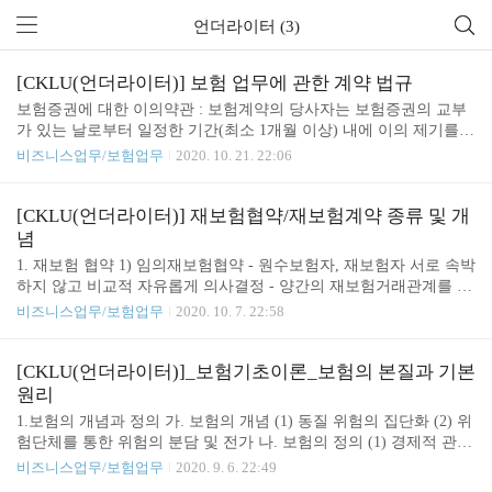
언더라이터 (3)
[CKLU(언더라이터)] 보험 업무에 관한 계약 법규
보험증권에 대한 이의약관 : 보험계약의 당사자는 보험증권의 교부
가 있는 날로부터 일정한 기간(최소 1개월 이상) 내에 이의 제기를
할 수 있음 약관교부/설명의무 위반 : 보험계약자는 계약성립일로부
비즈니스업무/보험업무
2020. 10. 21. 22:06
터 3개월 이내에 계약취소 가능, 해당 기간 내 취소하지 않으면 보험
계약은 그대로 존속 하지만, 설명되지 않은 부분은 시간이 흘러도 존
속되지 않음 보험증권 교부 : 보험계약자로 부터 보험료 전부 또는
[CKLU(언더라이터)] 재보험협약/재보험계약 종류 및 개
일부의 지급을 받고, 다른 별도의 약정이 없는 경우 30일 내에 낙부
념
의 통지를 줘야함. 만약, 신체검사를 받아야 하는 경우에는 신체검사
1. 재보험 협약 1) 임의재보험협약 - 원수보험자, 재보험자 서로 속박
를 받은 날로부터 기산. 만약 이를 보험사가 해태한 경우 승낙한 것
하지 않고 비교적 자유롭게 의사결정 - 양간의 재보험거래관계를 유
으로 간주 함. 고지의무를 다하는 시기 : 기본적으로 고지의 시기는
지할것을 협약하지만, 구체적인 재보험계약방법을 정하지는 않음 -
비즈니스업무/보험업무
2020. 10. 7. 22:58
보험계약 당시, 계약성립시까지이다. 즉, 보험자가..
원수보험자가 인수한 위험을 반드시 재보험자에게 전가할 필요가
없으며 원수보험자 판단에 의해 결정 - 일반적으로 위험 규모가 가
장 큼 - 재보험거래가 주기적 또는 지속적으로 이루어질 수 없는 특
[CKLU(언더라이터)]_보험기초이론_보험의 본질과 기본
수한 경우의 위험을 인수할 때 이용 단점) - 단, 위험 인수결정을 지
원리
연시키면, 일시적으로 담보능력을 초과하는 상황이 나타날 수 밖에
1.보험의 개념과 정의 가. 보험의 개념 (1) 동질 위험의 집단화 (2) 위
없다는 한계가 발생 - 체결시마다 계약조건 협의, 보험료결정, 회계
험단체를 통한 위험의 분담 및 전가 나. 보험의 정의 (1) 경제적 관점
처리 등 많은 업무가 진행되어야 해서 공수 多 - 재계약, 해지, 변경
(2) 사회적 관점 (3) 법적 관점 (4) 수리적 관점 다. 유사개념과의 비
비즈니스업무/보험업무
2020. 9. 6. 22:49
시 많은 업무가 추가되어 비효율성 高 2) 자동재..
교 (1) 보험과 저축 (2) 보험과 공제 (3) 보험과 보증 (4) 보험과 도박