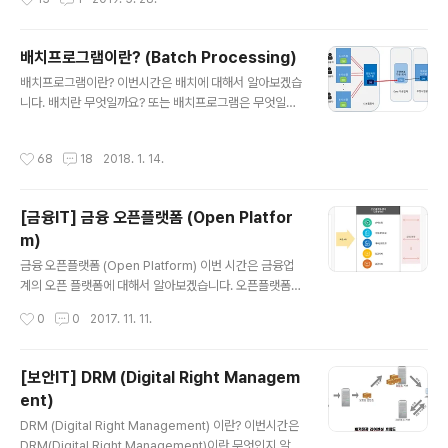
가지고 B 시스템을 액세스 할 수 있다. 이는 네트워크에서 신뢰관계를 형성하는 서비
스가 네트워크 주소에 기반하여 이를 인증하기 때문이다. 이로 인해 IP 스푸핑이 가
능해 진다. IP 스푸핑은 이 신뢰관계에 있는 두 시스템사이에서 해커의 호스트를 마
배치프로그램이란? (Batch Processing)
치 하나의 신뢰관계에 있는 호스트인 것처럼 속이는 것이다. 또한 IP 스푸핑과 항상
글 내용
연동돼 사용되는 공..
배치프로그램이란? 이번시간은 배치에 대해서 알아보겠습
니다. 배치란 무엇일까요? 또는 배치프로그램은 무엇일까
요?? 우선 사전에 나온 배치에 대한 정의를 찾아보겠습니
다. 일괄 처리(batch processing)란 컴퓨터 프로그램 흐
작성시간
68
18
2018. 1. 14.
름에 따라 순차적으로 자료를 처리하는 방식을 뜻한다. 초
기의 일괄처리 방식은 사용자와 상호작용하는 것이 불가능
했지만, 운영 체제가 발전함에 따라 프로그램 입출력을 통
[금융IT] 금융 오픈플랫폼 (Open Platfor
해 상호작용하는 것이 가능해졌다. 일괄 처리는 1950년대
m)
전자 컴퓨팅 초기 시절 이후 메인프레임 컴퓨터와 함께하
글 내용
고 있다. 여기서 중요한 것은 바로 일괄처리 입니다. 개별적
금융 오픈플랫폼 (Open Platform) 이번 시간은 금융업
으로 어떤 요청이 있을 때마다 실시간으로 통신하는 것이
계의 오픈 플랫폼에 대해서 알아보겠습니다. 오픈플랫폼
아닌 한꺼번에 일괄적으로 대량 건을 처리하는 것입니다.
이름만 들어도 뭔가 규제적이지 않고 말 그대로 개방한다.
작성시간
0
0
2017. 11. 11.
특히 배치는 보통 정해진 특정한 시간..
오픈한다. 라는 뜻을 내포하고 있으며, 플랫폼은 수요와 공
급이 이루어 지는 곳에 위치해 중계 역할을 하는구나 하는
느낌적인 느낌을 줍니다. 저는 금융 오픈플랫폼을 알아보
[보안IT] DRM (Digital Right Managem
면서 특히, 금융업계에서 오픈플랫폼을 제공한다는 것에
ent)
파격적이고 올바른 방향으로 가고 있다고 생각했습니다.
글 내용
금융에 관해서 정부나 관련 부처가 보수적이고 규제완화에
DRM (Digital Right Management) 이란? 이번시간은
미온적인 태도를 보이는 대한민국에서는 특히나요... 그렇
DRM(Digital Right Management)이란 무엇인지 알아