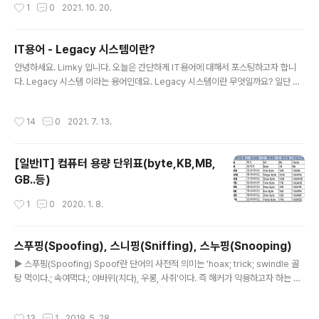
작성시간
1
0
2021. 10. 20.
문자 조합 설명 \b 백스페이스 \f 폼 피트 (form feed) \n 개행문자 \r 캐리지 리턴
(carrige return) \t 탭 (tab) \" 쌍따옴표 \/ 슬래시 \\ 역슬래시 \uHHHH 16진수
네자리로 표현된 유니코드 문자 예제를 보고 마무리 하겠습니다. { "contents" : "안
IT용어 - Legacy 시스템이란?
녕하세요. \"Limky\" 입니다. \n 오늘은 JSON에 특수문자..
글 내용
안녕하세요. Limky 입니다. 오늘은 간단하게 IT용어에 대해서 포스팅하고자 합니
다. Legacy 시스템 이라는 용어인데요. Legacy 시스템이란 무엇일까요? 일단 아
래 위키백과에서 참고한 내용을 먼저 보면 바로 이해가 되실겁니다. 레거시 시스템(l
egacy system)은 낡은 기술이나 방법론, 컴퓨터 시스템, 소프트웨어 등을 말한다.
작성시간
14
0
2021. 7. 13.
이는 현대까지도 남아 쓰이는 기술을 부르는 말일 수도 있지만, 더이상 쓰이지 않더
라도 현대의 기술에 영향을 주는 경우도 포함한다. 예를 들어 미국 항공우주국의 스
페이스 셔틀은 처음 만들어졌을 때의 기술을 쓴 부품을 계속 써왔다. 안정성 등의 조
[일반IT] 컴퓨터 용량 단위표(byte,KB,MB,
건을 충족시키면서 부품을 새로 개발하는 것은 너무 비용이 많이 들었기 때문에, 대
GB..등)
부분의 부품을 1970년대 기술로 계속 만들어..
작성시간
1
0
2020. 1. 8.
스푸핑(Spoofing), 스니핑(Sniffing), 스누핑(Snooping)
글 내용
▶ 스푸핑(Spoofing) Spoof란 단어의 사전적 의미는 'hoax; trick; swindle 골
탕 먹이다.; 속여먹다.; 야바위(치다), 우롱, 사취'이다. 즉 해커가 악용하고자 하는 호
스트의 IP 어드레스를 바꾸어서 이를 통해 해킹을 하는 것을 IP 스푸핑이다. 네트워
크 시스템에서 서로 신뢰관계에 있는 A, B 두 시스템간에는 A 시스템의 어카운트를
작성시간
13
1
2019. 5. 28.