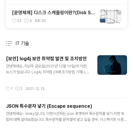
[운영체제] 디스크 스케줄링이란?(Disk Sc
heduling)
23
3
조회
20
IT 기술
분류 전체보기
주요 글 목록
[보안] log4j 보안 취약점 발견 및 조치방안
글 내용
안녕하세요..지난주 금요일(2021년 12월 10일)에 이런
뉴스가 떴습니다. Log4j 취약점 (아래 조치방법 기재) Lo
g4j는 프로그램을 작성하는 도중에 로그를 남기기 위해 사
용되는 자바 기반 로깅 유틸리티 입니다. 이번에 발견된 취
작성시간
1
2
2021. 12. 13.
약점은 Log4j 2 중에 존재하는 JNDI(Java Naming an
d Directory Interface) 인젝션 취약점으로 이를 악용하
면, 악성 코드 실행(RCE)이 가능하게 됩니다. 2021년 11
JSON 특수문자 넣기 (Escape sequence)
월 24일 Alibaba Cloud 보안 팀은 Apache Log4j 2
글 내용
원격 코드 실행 취약점을 Apache에 공식적으로 보고했습
안녕하세요~ limky입니다. 이번시간에는 json 포멧에서 특수문자를 넣기 위한 방
니다. Apache Log4j 2의 일부 기능에는 재귀 분석 기능
법에 대해 알아보겠습니다. 특수문자를 문자열에 넣고 싶을 경우, 이스케이프 시퀀스
(recursive analysis functions)이 있기 때문에 공격
(escape sequence)를 조합하면 특수문자를 문자열에 넣을 수 있습니다. 먼저 이
자..
스케이프 시퀀스(escape sequence) 다음과 같습니다. 이스케이프 시퀀스+특수