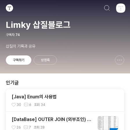
검색하기
티스토리
Limky 삽질블로그
구독자
74
삽질의 기록과 공유
구독하기
방명록
신고하기 레이어
열기
인기글
[Java] Enum의 사용법
30
6
조회
34
[DataBase] OUTER JOIN (외부조인) LE
FT,RIGHT,FULL JOIN
26
7
조회
28