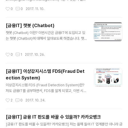
다면 금융 오픈 플랫폼은 무엇일까요??? 금융 오픈 API 또
보겠습니다. 우선 위키백과를 보면 다음과 같습니다. 디지
작성시간
0
0
2017. 11. 10.
는 금융 오픈플랫폼은 핀테크기업이 금융서비스를 편리하
털 권리 관리(Digital rights management, DRM)는 출
게 개발 할 수 있도록 은행의 금융서비스..
판자 또는 저작권자가 그들이 배포한 디지털 자료나 하드
웨어의 사용을 제어하고 이를 의도한 용도로만 사용하도록
[금융IT] 챗봇 (Chatbot)
제한하는 데 사용되는 모든 기술들을 지칭하는 용어다. 이
글 내용
챗봇 (Chatbot) 이란? 이번시간은 금융IT에 도입되고 있
는 종종 복사 방지, 기술 보호 장치와 혼동하기도 한다. 앞
는 챗봇 (Chatbot)에 대해서 알아보도록 하겠습니다. 챗
의 두 용어는 디지털 권한 관리 설계의 일부로, 이런 기술이
봇 (Chatbot)은 Ai 기술을 이용하여, 사람과 대화하는 인
설치된 전자장치 상의 디지털 콘텐츠에 대해 사용을 제어
공지능 대화형 메신저라고 생각하면 됩니다. 챗봇 (Chatb
하는 데 사용되는 기술을 지칭한다.디지털 권리 관리는 논
작성시간
0
1
2017. 10. 26.
ot)에는 많은 기술들이 녹아있습니다. 기계어가 아닌 인간
란의 여지가 있는 분야로 지지자들은 저작권 소..
의 언어를 컴퓨터가 식별해야 하기 때문에 인간이 쓰는 말
즉 자연어라는 것을 컴퓨터가 알아 들을 수 있게 처리해주
[금융IT] 이상감지시스템 FDS(Fraud Det
는 기술이 필요합니다. 또한, 텍스트로 대화하는 것이 아닌,
ection System)
음성으로 사람과 대화하기 위해선, 사람의 음성을 얼마나
글 내용
정확하게 인식하느냐도 중요한 기술 중 하나입니다. 이 뿐
이상감지시스템 FDS (Fraud Detection System)란?
만 아니라 사용자가 기대하는 대답을 하기 위해 사용자로
저도 금융IT를 공부하면서, FDS를 알게 되었고, 이번 시간
부터 얻은 음성 또는 텍스트 자연어를 database에 조회
은 FDS가 무엇인지 간략하게 알아보겠습니다. 영어 그대
작성시간
2
0
2017. 10. 24.
검색하고..
로 이상 감지 시스템, 즉, 사기 금융거래 방지 시스템 정도
로 생각하면 됩니다. 예를 들어 사기 금융 거래나, 이상 금
융 거래에 관한 Data나 흐름을 빅데이터로 축적하고 이를
[금융IT] 금융 IT 판도를 바꿀 수 있을까? 카카오뱅크
분석하여, 수백만건의 거래를 비교해 사기금융거래와 같은
글 내용
[금융 IT 판도를 바꿀 수 있을까? 카카오뱅크] 저는 올해 들어 IT 업계뿐만 아니라 금
유사한 거래가 발생할 경우 이를 사전에 차단하거나, 캐치