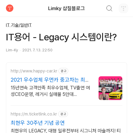
검색하기
Limky 삽질블로그
티스토리
IT 기술/일반IT
IT용어 - Legacy 시스템이란?
Lim-Ky
2021. 7. 13. 22:50
http://www.happy-car.kr
광고
2021 우수업체 우먼카 중고차는 최우
수모범업체에서!
15년연속 고객만족 최우수업체, TV출연 여
성CEO운영, 레거시 실매물 5만대
2009~2023년 우수 고객만족 업체 "네티즌
선정 최우수 홈페이지"
https://m.ticketlink.co.kr
광고
최현우 30주년 기념 공연
최현우의 LEGACY, 대형 일루전부터 시그니처 마술까지! 티