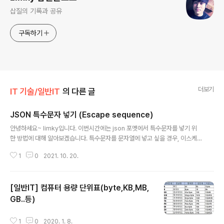
삽질의 기록과 공유
구독하기
더보기
IT 기술/일반IT
의 다른 글
JSON 특수문자 넣기 (Escape sequence)
글 내용
안녕하세요~ limky입니다. 이번시간에는 json 포멧에서 특수문자를 넣기 위
한 방법에 대해 알아보겠습니다. 특수문자를 문자열에 넣고 싶을 경우, 이스케
이프 시퀀스(escape sequence)를 조합하면 특수문자를 문자열에 넣을 수
1
0
2021. 10. 20.
있습니다. 먼저 이스케이프 시퀀스(escape sequence) 다음과 같습니다. 이
스케이프 시퀀스+특수문자 조합 설명 \b 백스페이스 \f 폼 피트 (form feed)
\n 개행문자 \r 캐리지 리턴(carrige return) \t 탭 (tab) \" 쌍따옴표 \/ 슬래시
[일반IT] 컴퓨터 용량 단위표(byte,KB,MB,
\\ 역슬래시 \uHHHH 16진수 네자리로 표현된 유니코드 문자 예제를 보고 마무
리 하겠습니다. { "contents" : "안녕하세요. \"Limky\" 입니다. \n 오늘은 JS
GB..등)
글 내용
ON에 특수문자..
1
0
2020. 1. 8.