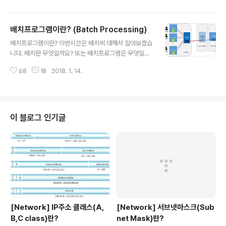
배치프로그램이란? (Batch Processing)
글 내용
배치프로그램이란? 이번시간은 배치에 대해서 알아보겠습
니다. 배치란 무엇일까요? 또는 배치프로그램은 무엇일까
요?? 우선 사전에 나온 배치에 대한 정의를 찾아보겠습니
68
18
2018. 1. 14.
다. 일괄 처리(batch processing)란 컴퓨터 프로그램 흐
름에 따라 순차적으로 자료를 처리하는 방식을 뜻한다. 초
기의 일괄처리 방식은 사용자와 상호작용하는 것이 불가능
했지만, 운영 체제가 발전함에 따라 프로그램 입출력을 통
해 상호작용하는 것이 가능해졌다. 일괄 처리는 1950년대
이 블로그 인기글
전자 컴퓨팅 초기 시절 이후 메인프레임 컴퓨터와 함께하
고 있다. 여기서 중요한 것은 바로 일괄처리 입니다. 개별적
으로 어떤 요청이 있을 때마다 실시간으로 통신하는 것이
아닌 한꺼번에 일괄적으로 대량 건을 처리하는 것입니다.
특히 배치는 보통 정해진 특정한 시간..
[Network] IP주소 클래스(A,
[Network] 서브넷마스크(Sub
B,C class)란?
net Mask)란?