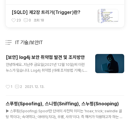
[SQLD] 제2장 트리거(Trigger)란?
23
0
조회
18
IT 기술/보안IT
분류 전체보기
주요 글 목록
[보안] log4j 보안 취약점 발견 및 조치방안
글 내용
안녕하세요..지난주 금요일(2021년 12월 10일)에 이런
뉴스가 떴습니다. Log4j 취약점 (아래 조치방법 기재) Lo
g4j는 프로그램을 작성하는 도중에 로그를 남기기 위해 사
용되는 자바 기반 로깅 유틸리티 입니다. 이번에 발견된 취
작성시간
1
2
2021. 12. 13.
약점은 Log4j 2 중에 존재하는 JNDI(Java Naming an
d Directory Interface) 인젝션 취약점으로 이를 악용하
면, 악성 코드 실행(RCE)이 가능하게 됩니다. 2021년 11
스푸핑(Spoofing), 스니핑(Sniffing), 스누핑(Snooping)
월 24일 Alibaba Cloud 보안 팀은 Apache Log4j 2
글 내용
원격 코드 실행 취약점을 Apache에 공식적으로 보고했습
▶ 스푸핑(Spoofing) Spoof란 단어의 사전적 의미는 'hoax; trick; swindle 골
니다. Apache Log4j 2의 일부 기능에는 재귀 분석 기능
탕 먹이다.; 속여먹다.; 야바위(치다), 우롱, 사취'이다. 즉 해커가 악용하고자 하는 호
(recursive analysis functions)이 있기 때문에 공격
스트의 IP 어드레스를 바꾸어서 이를 통해 해킹을 하는 것을 IP 스푸핑이다. 네트워
자..
크 시스템에서 서로 신뢰관계에 있는 A, B 두 시스템간에는 A 시스템의 어카운트를