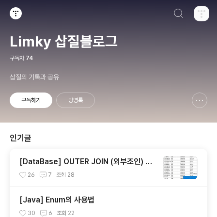
검색하기
티스토리
Limky 삽질블로그
구독자
74
삽질의 기록과 공유
구독하기
방명록
신고하기 레이어
열기
인기글
[DataBase] OUTER JOIN (외부조인) LE
FT,RIGHT,FULL JOIN
26
7
조회
28
[Java] Enum의 사용법
30
6
조회
22