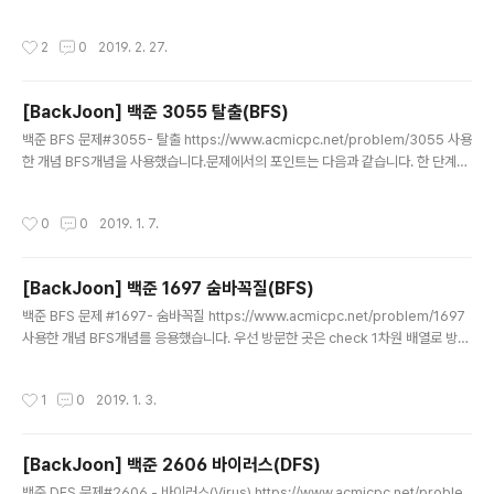
으로 구현했습니다. 시뮬레이션이라고 하면, for문 if문 등 조건/반복문을 열심히...코
딩해서 구현하는 것을 뜻합니다 ㅎㅎ...음..해당 문제에서 주어지는 요구사항을 저는
작성시간
2
0
2019. 2. 27.
아래의 메커니즘으로 구현했습니다. 1. 먹을 수 있는 물고기를 전부 일괄 저장해논다!
2. 먹을 수 있는 물고기들끼리 가장 먼저 우선해서 먹어야할 하나의 물고기만 선별!
(선별조건은 문제에 있습니다.)3. 물고기 먹은 횟수 증가 및 나이를 증가해야하는지
[BackJoon] 백준 3055 탈출(BFS)
여부 체크!4. 먹을 물고기 위치에서 다시 상어를 위치시키고, 1번 스텝 반복! 여기서
글 내용
이동할 때 포인..
백준 BFS 문제#3055- 탈출 https://www.acmicpc.net/problem/3055 사용
한 개념 BFS개념을 사용했습니다.문제에서의 포인트는 다음과 같습니다. 한 단계씩
시간이 지날 때마다 고슴도치는 한칸 이동할 수 있고, 물은 상하좌우 4방향 중 물이
넘칠 수 있는 곳에 넘칩니다. 여기서 중요한 것은 물이 한단계 이후에 넘칠 위치는 고
작성시간
0
0
2019. 1. 7.
슴도치가 이동 할 수 없다는 것이 포인트 입니다. 자 아래 2가지만 명심하면 문제는
쉽습니다. 1. DFS를 통해 단계가 진행될 때, 고슴도치, 물 이 움직일 수 있는 조건들
을 생각해 코딩합니다.2. 여기서 물이 한단계 이후 넘칠 공간에는 고슴도치가 이동할
[BackJoon] 백준 1697 숨바꼭질(BFS)
수 없기 때문에 물을 먼저 넘치게하고 그다음! 고슴도치가 움직이는 매커니즘으로 작
글 내용
동하게 한다!! 여기..
백준 BFS 문제 #1697- 숨바꼭질 https://www.acmicpc.net/problem/1697
사용한 개념 BFS개념를 응용했습니다. 우선 방문한 곳은 check 1차원 배열로 방문
여부를 체크하여 방문하지 않은 곳만 방문을 하게끔 만들고, BFS 을 통해 방문하지
않은 곳을 계속해서 탐색하도록 합니다. 여기서 포인트는 방문할 때마다 몇번만에 해
작성시간
1
0
2019. 1. 3.
당 탐색지점에 왔는지 카운트를 해주는 것입니다. *2에서 5를 찾는 경우 예를 들어
2번에서 시작한다고 치고, 2번에서 *2를 해 4번으로 갔다면, 처음 2번에는 카운트
0을 저장하고 4번에 카운트는 0+1 = 1 입니다. 다음 4번에서 +1을 했다면 5번에
[BackJoon] 백준 2606 바이러스(DFS)
는 카운트 0+1+1 = 2 입니다. 이런식으로 2에서 시작해 5번으로 도착할때 카운트
글 내용
는 결국 카운..
백준 DFS 문제#2606 - 바이러스(Virus) https://www.acmicpc.net/proble