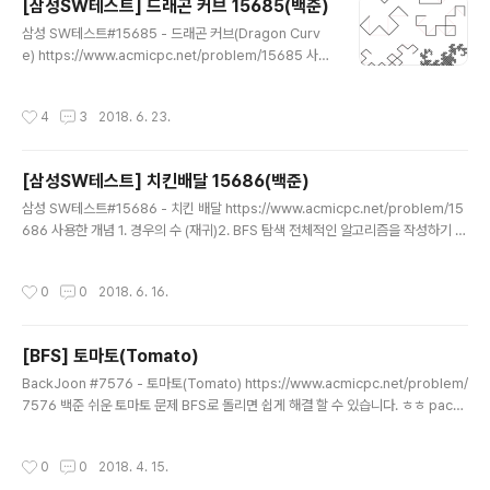
[삼성SW테스트] 드래곤 커브 15685(백준)
예외처리를 해야하는 부분이 늘어나는 느낌이라서요...ㅎㅎ 자 그럼 ... 1. 사다리를
글 내용
어..
삼성 SW테스트#15685 - 드래곤 커브(Dragon Curv
e) https://www.acmicpc.net/problem/15685 사용
한 개념 1. 음...규칙찾기?(수열과 같은 느낌) 처음 이런류의
문제를 시뮬레이션이라 부른다고 합니다.. 백준 알고리즘
작성시간
4
3
2018. 6. 23.
카테고리에는 시뮬레이션으로 분류되어있네요~ 문제를 이
해하셨다면 아시겠지만, 분명 세대가 증가할때마다, 이전
세대와의 어떠한 규칙이 있음을 의심하고 그 규칙을 찾는
[삼성SW테스트] 치킨배달 15686(백준)
것이 제일 먼저 선행 되어야 합니다. 보통 대게 이런문제가
글 내용
규칙을 찾고 그 규칙대로 구현을 하면 되는 문제인 것 같습
삼성 SW테스트#15686 - 치킨 배달 https://www.acmicpc.net/problem/15
니다. 자.. 그럼 규칙을 찾아보겠습니다. 저는 무식하지만
686 사용한 개념 1. 경우의 수 (재귀)2. BFS 탐색 전체적인 알고리즘을 작성하기 앞
제일 간단한 접근방법인 한단계씩 적어서 어떠한 규칙이
서, 문제를 해결하기 위해 어떤 알고리즘들이 사용되는지 생각해보았습니다. 먼저,
있는지 파악하겠습니다. 다음과 같이 방향이 주어질때, 0
문제에서도 알 수 있듯이, 전체 치킨집들 중에서 특정 치킨집들만 선택하기 때문에
작성시간
0
0
2018. 6. 16.
방향..
경우의 수 조합이 필요합니다. 또한, 2차원 배열상 A와 B 사이의 거리를 구해야하기
때문에 탐색 알고리즘이 필요합니다. 저는 BFS 너비탐색으로 탐색하기로 했습니다.
알고리즘 선택이 끝났으면, 이제 전체적인 프로세스 순서를 생각해봅시다. 먼저... 순
[BFS] 토마토(Tomato)
서는 다음과 같이 생각할 수 있겠네요.. 1. 전체 치킨집 중 N개 치킨집을 간택한다. 즉
글 내용
nCr2. 각각..
BackJoon #7576 - 토마토(Tomato) https://www.acmicpc.net/problem/
7576 백준 쉬운 토마토 문제 BFS로 돌리면 쉽게 해결 할 수 있습니다. ㅎㅎ packa
ge BackJoon.Graph.BFS; import java.awt.Point; import java.util.ArrayL
ist; import java.util.Arrays; import java.util.LinkedList; import java.util.
작성시간
0
0
2018. 4. 15.
Queue; import java.util.Scanner; public class Tomato2 { public static