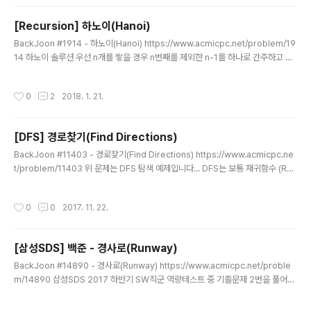
void main(String[] args) { Scanner sc = new Scanner(System.in); int m
=..
[Recursion] 하노이(Hanoi)
글 내용
BackJoon #1914 - 하노이(Hanoi) https://www.acmicpc.net/problem/19
14 하노이 솔루션 우선 n개를 쌓을 경우 n번째를 제외한 n-1를 하나로 간주하고 3
가지 스텝을 거치면 풀린다.... 1. 1기둥에 있는 n-1개를 3기둥을 이용하여 2기둥으
로 옮긴다!2. 1기둥에 있는 1개를 3기둥으로 옮겨라3. 2기둥에 있는 n-1개를 1기둥
작성시간
0
2
2018. 1. 21.
을 이용하여 3기둥으로 옮겨라! ** 문제는 출력초과 **- 이 부분은 좀 더 연구가 필
요하다....아시는 분은 저에게 가르침을... package BackJoon.Recursion; imp
ort java.util.Scanner; public class Hanoi { public static void main(Strin
[DFS] 경로찾기(Find Directions)
g[] args)..
글 내용
BackJoon #11403 - 경로찾기(Find Directions) https://www.acmicpc.ne
t/problem/11403 위 문제는 DFS 탐색 예제입니다... DFS는 보통 재귀함수 (Rec
ursion)을 사용하는데, 재귀함수에 대한 연습도 할 겸 풀어보시면 좋습니다. 우선 기
본적으로 DFS 재귀함수를 통해 i에서 j로가는 경로가 있는지 c 1차원 배열에 경로
작성시간
0
0
2017. 11. 22.
여부를 체크합니다. 또한, 다음 경로탐색을 위해 Arrays.fill 메서드를 이용 0으로 초
기화 해줍니다. n+1로 n값에 +1을 한 이유는 편의상 배열의 첨자와 정점의 싱크를
맞추기 위해서 입니다. 0번 인덱스는 신경쓰지 않으셔도 됩니다. 즉 정점은 1부터 시
[삼성SDS] 백준 - 경사로(Runway)
작하니 그냥 2차원배열이든 1차원배열이든 1첨자로 부터 시작하기 위..
글 내용
BackJoon #14890 - 경사로(Runway) https://www.acmicpc.net/proble
m/14890 삼성SDS 2017 하반기 SW직군 역량테스트 중 기출문제 2번을 풀어봤
습니다.생각보다 많이 고전한 문제였습니다...코드가 좀 지저분한데 리팩토링 좀 해
야겠네요.. package SamsungTest; import java.util.Scanner; public clas