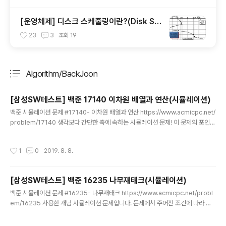
[운영체제] 디스크 스케줄링이란?(Disk Sc
heduling)
23
3
조회
19
Algorithm/BackJoon
분류 전체보기
주요 글 목록
[삼성SW테스트] 백준 17140 이차원 배열과 연산(시뮬레이션)
글 내용
백준 시뮬레이션 문제 #17140- 이차원 배열과 연산 https://www.acmicpc.net/
problem/17140 생각보다 간단한 축에 속하는 시뮬레이션 문제! 이 문제의 포인트
는 "한 행 또는 열에 있는 수를 정렬하려면, 각각의 수가 몇 번 나왔는지 알아야 한다.
그 다음, 수의 등장 횟수가 커지는 순으로, 그러한 것이 여러가지면 수가 커지는 순으
작성시간
1
0
2019. 8. 8.
로 정렬한다. 그 다음에는 배열 A에 정렬된 결과를 다시 넣어야 한다. 정렬된 결과를
배열에 넣을 때는, 수와 등장 횟수를 모두 넣으며, 순서는 수가 먼저이다." 이부분을
어떻게 비교하고 정렬을 할 것인가이다. 나는 compareTo를 커스터마이징해서, 비
[삼성SW테스트] 백준 16235 나무재태크(시뮬레이션)
교하여 정렬을 하도록 소스를 짰다. 전체소스 import java.util.Arrays; impo..
글 내용
백준 시뮬레이션 문제 #16235- 나무재태크 https://www.acmicpc.net/probl
em/16235 사용한 개념 시뮬레이션 문제입니다. 문제에서 주어진 조건에 따라 각
단계별 로직을 짜고 전체 프로세스를 만드는 문제입니다. 별다른 개념은 필요하지 않
습니다. if문과 for문 등등의 조건/반복문을 이용해서 자기 스타일대로 짜면 되는것