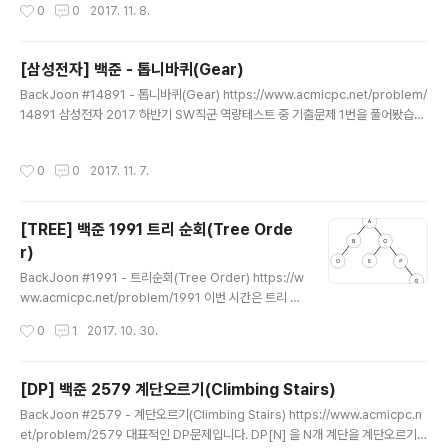
작성시간
0
0
2017. 11. 8.
s Runway { public static void main(String[] args) { Scanner sc = new S
canner(System.in); int n = sc.nextInt(); int l = sc.nextInt(); double [][] gr
ound = new double[n][n]; double [..
[삼성전자] 백준 - 톱니바퀴(Gear)
글 내용
BackJoon #14891 - 톱니바퀴(Gear) https://www.acmicpc.net/problem/
14891 삼성전자 2017 하반기 SW직군 역량테스트 중 기출문제 1번을 풀어봤습니
다. 흠...저는 대략 2시간 걸린 것 같습니다. 코드가 좀 지저분한데 리팩토링 좀 해야
겠네요.. package SamsungTest; import java.util.ArrayList; import java.
작성시간
0
0
2017. 11. 7.
util.Arrays; import java.util.LinkedList; import java.util.Queue; import j
ava.util.Scanner; public class Gear { static int[][] command; static Arr
ayList list; public static v..
[TREE] 백준 1991 트리 순회(Tree Orde
r)
글 내용
BackJoon #1991 - 트리순회(Tree Order) https://w
ww.acmicpc.net/problem/1991 이번 시간은 트리 순
회에 대해서 알아보겠습니다. 트리 순회는 3가지 방법으로
작성시간
0
1
2017. 10. 30.
트리를 순회할 수 있습니다. 각 순회 방법에 따라 루트 탐색
순서가 어떤지 파악하면, 쉽게 암기 할 수 있습니다. 다음과
같은 트리가 있다고 가정하면, 각 순회 방법에 따라 탐색 순
[DP] 백준 2579 계단오르기(Climbing Stairs)
서가 바뀝니다. 1. 전위 순회 루트 - > Left -> Right // A
글 내용
BackJoon #2579 - 계단오르기(Climbing Stairs) https://www.acmicpc.n
BDCEFG 2. 중위 순회 Left -> 루트 -> Right // DBAE
et/problem/2579 대표적인 DP문제입니다. DP[N] 을 N개 계단을 계단오르기
CFG 3. 후위 순회 Left -> Right - > 루트 // DBEGFCA