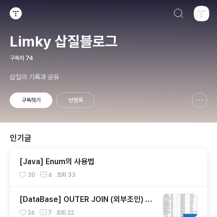
검색하기
티스토리
Limky 삽질블로그
구독자
74
삽질의 기록과 공유
구독하기
방명록
신고하기 레이어
열기
인기글
[Java] Enum의 사용법
30
6
조회
33
[DataBase] OUTER JOIN (외부조인) LE
FT,RIGHT,FULL JOIN
26
7
조회
22