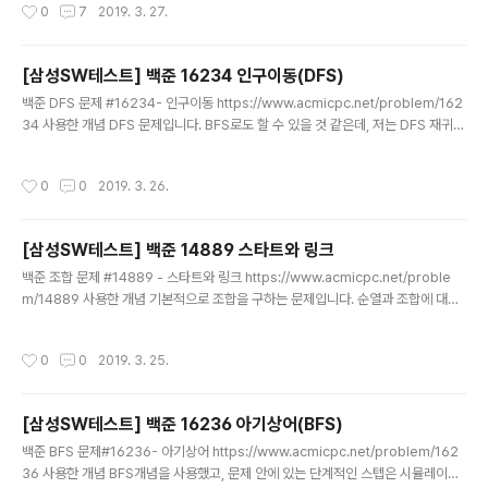
작성시간
0
7
2019. 3. 27.
이죠.. 이 문제에서 힘들었던 점은 시간초과를 어떻게 방지하냐 입니다.. 제가 삽질하
면서 느꼈던 내용은 아래와 같습니다. 1. ArrayList보단 LinkedList가 성능이 더
좋다. 2. LinkedList를 자주 add하고 poll하는것은 많은 스택오버플로우를 낼 수
[삼성SW테스트] 백준 16234 인구이동(DFS)
있다. 따라서 get으로 접근하거나 iterator를 적절히 사용하는 것이 성능에 좋다. ..
글 내용
백준 DFS 문제 #16234- 인구이동 https://www.acmicpc.net/problem/162
34 사용한 개념 DFS 문제입니다. BFS로도 할 수 있을 것 같은데, 저는 DFS 재귀
연습도 할겸 DFS 했습니다. 연합을 이룰 수 있는 국가를 구하고, 연합 국가의 총 인
구수와 국가를 나누는 간단한 DFS문제입니다. 제가 생각한 프로세스는 다음과 같습
작성시간
0
0
2019. 3. 26.
니다. 1. DFS로 조건에 맞는 연합국가를 구한다. 2. DFS탐색시 조건에 맞는 국가는
Sticker를 붙여서 연합국을 구별하도록 한다. 3. 각 연합국안에서 인구이동 실시. 4.
1-3 계속 반복...더이상 인구이동이 없을 때까지... 딱히 어려운건 아니였으나...시간
[삼성SW테스트] 백준 14889 스타트와 링크
차를 두고 풀어봤는데, 다르게 소스를 짰네요...ㅎㅎ.. 간혹 시간초과가 뜨는..
글 내용
백준 조합 문제 #14889 - 스타트와 링크 https://www.acmicpc.net/proble
m/14889 사용한 개념 기본적으로 조합을 구하는 문제입니다. 순열과 조합에 대해
서 기본적으로 구별하고 구할 수 있어야합니다. 순열과 조합에 대해서 잘 모르겠으
면...아래 링크를 참고하세요.. 2019/03/23 - [프로그래밍/Java] - [JAVA] 조합,
작성시간
0
0
2019. 3. 25.
중복조합,순열,중복순열 소스 제가 생각한 프로세스는 다음과 같습니다. 1. 일단 스타
트팀만 구한다. (조합) 2. 스타트 팀 팀원을 구하면, 자동으로 링크 팀을 구할 수 있음.
3. 각 팀 안에서 2명씩 짝지어, 능력치를 구한다. 4. 3번에서 구해진 각 팀의 능력치
[삼성SW테스트] 백준 16236 아기상어(BFS)
의 차이가 제일 작으면 계속 갱신... 5. 1-4 번 모든 경우에 수를 다 구한다..
글 내용
백준 BFS 문제#16236- 아기상어 https://www.acmicpc.net/problem/162
36 사용한 개념 BFS개념을 사용했고, 문제 안에 있는 단계적인 스텝은 시뮬레이션