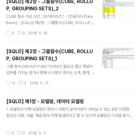
[SQLD] 제2장 - 그룹함수(CUBE, ROLLU
ROUPING SETS 를 이용해 더욱 다양한 소계 집합을 만
P, GROUPING SETS)_2
들수 있습니다. GROUP BY SQL를 여러 번 반복하지 않
글 내용
아도 원하는 결과를 쉽게 얻을 수 있습니다. GROUPING
CUBE 함수 지난 시간 : 2018/05/17 - [전공지식/Data
SETS 함수는 쉽게 GROUP BY 한 SQL 들을 UNION A
Base] - [SQLD] 제2장 - 그룹함수(CUBE, ROLLUP,
LL 해서 보여주는 결과와 같습니다. 먼저 GROUP ..
GROUPING SETS)_1 ROLLUP 에서는 단지 가능한 Su
작성시간
4
0
2018. 5. 18.
btotal 만을 생성하였지만, CUBE는 결합 가능한 모든 값
에 대하여 다차원 집계를 생성합니다.CUBE를 사용할 경
우에는 내부적으로는 Grouping Columns의 순서를 바
[SQLD] 제2장 - 그룹함수(CUBE, ROLLU
꾸어서 또 한 번의 쿼리를 추가 수행해야 합니다. 뿐만 아니
P, GROUPING SETS)_1
라 Grand Total 은 양쪽의 쿼리에서 모두 생성이 되므로
글 내용
한 번의 쿼리에서는 제거되어야만 하므로 ROLLUP에 비
그룹 함수(GROUP FUNCTION)의 필요성 결산 개념의
해 시스템의 연산 대상이 많습니다. 이처럼 모든 경우에 대
업무를 가지는 원가나 판매 시스템의 경우는 소계, 중계, 합
해서 Subtotal을 생성해야 하는 경우에는 CUBE를 사용
계, 총 합계 등 여러 레벨의 결산 보고서를 만드는 것이 중
작성시간
12
3
2018. 5. 17.
하는 것이 바람직합니다. 또한..
요 업무 중의 하나입니다. 개발자들이 이런 보고서를 작성
하기 위해서는 SQL이 포함된 3GL으로 배치 프로그램을
작성하거나, 레벨별 집계를 위한 여러 단계의 SQL을 UNI
[SQLD] 제1장 - 모델링, 데이터 모델링
ON, UNION ALL로 묶은 후 하나의 테이블을 여러 번 읽
글 내용
1. 모델링의 이해 모델링의 정의-> 사람이 살아가면서 나타날 수 있는 모든 다양한
어 다시 재정렬하는 복잡한 단계를 거쳐야만 합니다. 하지
현상은 사람, 사물, 개념 등에 의해 발생된다고 할 수 있으며 모델링은 이것을 표기법
만, 그룹 함수(GROUP FUNCTION)을 사용한다면, 하나
에 의해 규칙을 가지고 표기하는 것 자체를 의미합니다. 즉! 복잡한 현실세계를 일정
의 SQL로 테이블을 한 번만 읽어서 빠르게 원하는 리포트
한 표기법에 의해 표현하는 일 자체가 모델링이라고 할 수 있습니다. 2. 모델링의 3
를 작성할 수 있습니다. 또한, GROUPING 함수와 CASE
작성시간
0
0
2018. 5. 7.
가지 특징 모델링의 특징에는 3가지가 있습니다. 반드시 기억하세요. 추상화, 단순
함수를 이용하면 쉽게 원하는 포맷의 보고서 작성도 가능