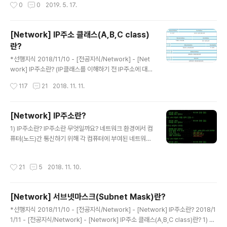
작성시간
0
0
2019. 5. 17.
bool isEmpty(stack *pstack) { if (pstack->top == -1) { return true; } ret
urn false; } //삽입 void push(stack *pstack, int data) { pstack->top +=
1; pstack->arr[pst..
[Network] IP주소 클래스(A,B,C class)
란?
글 내용
*선행지식 2018/11/10 - [전공지식/Network] - [Net
work] IP주소란? (IP클래스를 이해하기 전 IP주소에 대해
서 먼저 아셔야 이해하기 쉽습니다.) 1) IP주소의 클래스
작성시간
117
21
2018. 11. 11.
란? 지난시간 IP주소에 대해 배웠는데 잠시 복습하면, IP주
소는 32 자리 이진수로 구성되어 있고 이 주소는 십진수로
표현되는데 옥테드 당 ' . ' 을 찍어 구분한다고 했습니다. 또
[Network] IP주소란?
한, 하나의 네트워크안에 IP들은 네트워크 영역은 같아야
글 내용
1) IP주소란? IP주소란 무엇일까요? 네트워크 환경에서 컴
하고, 호스트 IP는 서로 달라야 통신이 가능하다고 했습니
퓨터(노드)간 통신하기 위해 각 컴퓨터에 부여된 네트워크
다. 예를 들어 203.240.100.1 에서 203.240.100 은 네
상 주소라고 생각하면 됩니다. 설명을 위해 우선 내 컴퓨터
트워크 영역이고 1 은 호스트 IP라는 사실을 알 수 있습니
의 IP주소를 알아볼까요? 윈도우 검색창에 CMD를 치시고
다. 여기서 어떻게 네트워크 주소와 호스트 주소를 구분할
작성시간
21
5
2018. 11. 10.
명령프롬프트 창을 열어, ipconfig라는 명령어를 치면 아
수 있을까요? 바로 클래스 때문..
래와 같은 나의 IP정보가 나옵니다. IPv4주소가 곧 내 컴퓨
터의 IP주소입니다. 192.168.1.2 이네요~여기서 네트워
[Network] 서브넷마스크(Subnet Mask)란?
크 주소는 192.168.1 까지이고!! 2는 나만의 호스트 IP라
글 내용
고 합니다.(서브넷마스크, 기본게이트웨이는 이후 설명해
*선행지식 2018/11/10 - [전공지식/Network] - [Network] IP주소란? 2018/1
드리겠습니다~) 쉽게 예를 들어 보겠습니다. 경기도 의왕
1/11 - [전공지식/Network] - [Network] IP주소 클래스(A,B,C class)란? 1) 서