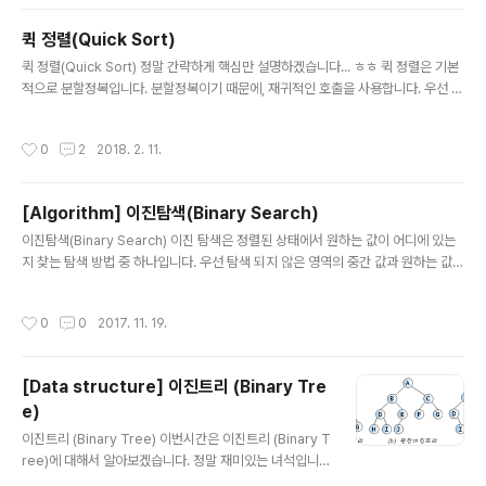
화, 명확화입니다. 1) 추상화 : 현실세계를 일정한 형식에 맞추어 표현한다는 의미, 다
합니다..
양한 현상을 일정한 양식인 표기법에 의해 표현하는 것 2) 단순화 : 복잡한 현실세계
퀵 정렬(Quick Sort)
를 약속된 규약에 의해 제한된 표기법이나 언어로 표현하여 쉽게 이해할 수 있도록
글 내용
하는 개념! 3) 명확화 : 누구나 이해하기 ..
퀵 정렬(Quick Sort) 정말 간략하게 핵심만 설명하겠습니다... ㅎㅎ 퀵 정렬은 기본
적으로 분할정복입니다. 분할정복이기 때문에, 재귀적인 호출을 사용합니다. 우선 Pi
vot 즉 비교기준이 되는 값을 정하고, Left와 Right 각 2개의 비교대상을 정해서 비
교하게 됩니다.Left는 Pivot 보다 작은 경우 더 이상 index가 증가하지 않고 진행을
작성시간
0
2
2018. 2. 11.
멈춥니다. 만약 크다면, 계속 index를 증가시키면서 Pivot과 비교해나갑니다.Righ
t는 Pivot보다 큰 경우 더이상 index가 감소하지 않고 진행을 멈춥니다. 만약 작다
면, 계속 index를 감소시키면서 Pivot과 비교해나갑니다. 이 2case에 비교가 끝나
[Algorithm] 이진탐색(Binary Search)
고, 만약 Left의 index와 Right의 index가 교차하지 않고 Left..
글 내용
이진탐색(Binary Search) 이진 탐색은 정렬된 상태에서 원하는 값이 어디에 있는
지 찾는 탐색 방법 중 하나입니다. 우선 탐색 되지 않은 영역의 중간 값과 원하는 값이
일치하는지 체크하고, 2가지 경우에 따라 분기처리합니다. 우선... 1. 중간 값이 찾고
자 하는 값보다 작은 경우 중간 값이 시작 기준이 되고 배열의 끝 값이 끝 기준이 되어
작성시간
0
0
2017. 11. 19.
중간 값을 다시 도출합니다. 2. 중간 값이 찾고자 하는 값보다 큰 경우 중간 값이 끝
기준이 되고 배열의 시작 값이 시작 기준이 되어 중간 값을 다시 도출합니다. 위 2가
지 경우에 분기 처리가 완료되면, 다시 찾고자 하는 값과 비교를 합니다. 찾고자 하는
[Data structure] 이진트리 (Binary Tre
값이 계속 도출되는 중간 값과 일치하는 경우 해당 탐색 루프를 벗어납니다. ㅎㅎ pa
e)
ckage Searc..
글 내용
이진트리 (Binary Tree) 이번시간은 이진트리 (Binary T
ree)에 대해서 알아보겠습니다. 정말 재미있는 녀석입니
다. 이진트리가 되기 위해선 몇 가지 특징이 있습니다. 우선