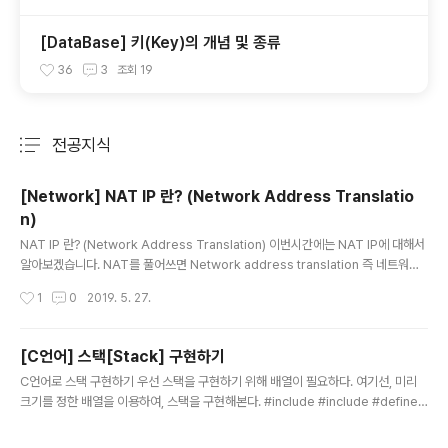
[DataBase] 키(Key)의 개념 및 종류
36
3
조회
19
전공지식
분류 전체보기
주요 글 목록
[Network] NAT IP 란? (Network Address Translatio
n)
글 내용
NAT IP 란? (Network Address Translation) 이번시간에는 NAT IP에 대해서
알아보겠습니다. NAT를 풀어쓰면 Network address translation 즉 네트워크
주소 변환이라는 뜻입니다. 즉, NAT IP는 Real IP(실제 IP주소)가 변환된 IP주소라
작성시간
1
0
2019. 5. 27.
고 이해하면 될 것 같습니다. 위키백과에 있는 내용을 발췌한 내용은 아래와 같습니
다. 네트워크 주소 변환(영어: network address translation, 줄여서 NAT)은 컴
퓨터 네트워킹에서 쓰이는 용어로서, IP 패킷의 TCP/UDP 포트 숫자와 소스 및 목
[C언어] 스택[Stack] 구현하기
적지의 IP 주소 등을 재기록하면서 라우터를 통해 네트워크 트래픽을 주고 받는 기술
글 내용
C언어로 스택 구현하기 우선 스택을 구현하기 위해 배열이 필요하다. 여기선, 미리
을 말한다. 패킷에 변화가 생기기 때문에 IP나 TCP/UDP의..
크기를 정한 배열을 이용하여, 스택을 구현해본다. #include #include #define
SIZE 10 //스택 구조체 typedef struct stack { int arr[SIZE]; int top; }; void
stack_init(stack *pstack) { pstack -> top = -1; } //스택이 비어있는지 체크