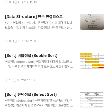
작성시간
0
2
2017. 11. 10.
이진트리는 가질 수 있는 자식노드의 최대갯수는 2개입니
다. 또한 왼쪽 자식 노드는 부모 노드보다 값이 작고, 오른
쪽 자식 노드는 부모 노드보다 값이 큽니다. 또한 이진트리
[Data Structure] 단순 연결리스트
에는 여러 종류가 존재하는데 완전이진트리 라는 것은 이
글 내용
#단순 연결리스트 이번시간은 연결리스트에 대해서 알아
상적으로 모든 노드에 2개씩 자식노드를 가지고 있는 형태
보겠습니다. 먼저 리스트란, 자료구조의 한 종류로써 순차
입니다. 단 마지막 단계에서는 왼쪽에서부터 채워지는 형
적으로 data를 저장하고 순차적으로 data를 처리하는데
태를 취합니다. 포화이진트리는 마지막레벨은 단말노드이
유리합니다. 연결리스트에도 종류는 다양합니다. (단순,원
면서 나머지는 모두 자식이 2개씩 보유하고 있습니다. 뭐
작성시간
0
0
2017. 11. 8.
형,이중) 하지만, 저는 연결리스트를 단순 연결리스트로 생
이렇게 이진트리에 대해서 알아보았고, 이진트리를 순회하
각하고 설명하겠습니다. 리스트에는 배열리스트, 연결리스
는 방법에는 지난시간 배웠던 전..
트가 있는데, 배열리스트는 얼마나 리스트가 생기고 줄어
[Sort] 버블정렬 (Bubble Sort)
드는지 미리 파악할 수 없기에 단순히 미리 크기 값을 할당
글 내용
합니다. 따라서 메모리 누수가 발생할 가능성이 있습니다.
버블정렬 (Bubble Sort) 버블정렬에 대해서 알아보겠습
너무 큰 크기로 배열을 잡았다가, 실제 다 사용하지 않는다
니다. 버블 정렬은 자기자신 뒤에 오는 요소와 끊임없이 비
면 메모리가 낭비되기 때문이죠. 하지만 연결리스트는 필
교하면서, 오름차순일 경우 가장 큰 수가 뒤에서부터 정렬
요시에만 메모리를 동적으로 할당하기 때문에 메모리 누수
되는 정렬알고리즘입니다. 또한 마지막 Sorting시에는 첫
작성시간
1
0
2017. 10. 25.
가 발생되지 않고 유연합니다. 또한, 배열리스트..
번째 요소를 제외하고 모두 정렬됐기 때문에 자연스럽게
첫번째정렬됩니다. 그림을 보면서 이해해 봅시다. 우선 5
와 3을 비교하고 5가 더 크기 때문에 교환합니다.다음 버
[Sort] 선택정렬 (Select Sort)
블인 5와 4를 비교하고 5가 더 크기 때문에 교환합니다.
글 내용
이제 5와 1을 비교하고 5가 더 크기 때문에 교환한 후 정렬
선택정렬 (Select Sort) 선택정렬에 알아보겠습니다. 선
1회전을 종료합니다. 5가 가장 큰 수였기 때문에 차례대로
택정렬은 정렬되지 않은 영역에서 가장 작은 값을 찾고, 정