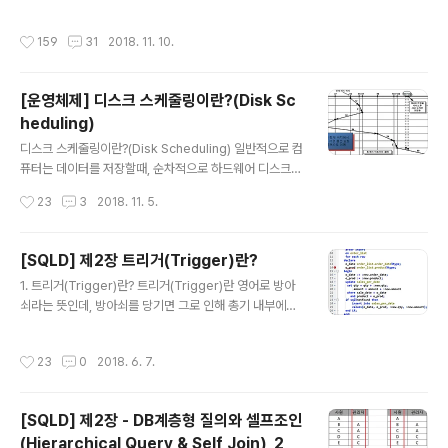
시 오전동 A아파트 103동 101호 라는 주소가 있습니다.
브네팅이란? (Subnetting) 서브넷마스크를 알기 위해선 먼저 서브네팅 개념을 이
여기서 경기도 의왕시 오전동 A아파트 103동 까지가 네..
해해야합니다. 서브네팅은 "네트워크 관리자가 네트워크 성능을 향상시키기 위해,
작성시간
159
31
2018. 11. 10.
자원을 효율적으로 분배하는 것입니다. 여기서 자원을 효율적으로 분배한다는 것은
네트워크 영역과 호스트 영역을 분할 하는 것이라고 생각하면 됩니다." 네트워크적인
측면에서 말하자면, 너무 큰 브로드캐스트 도메인은 네트워크 환경에서 패킷전송을
[운영체제] 디스크 스케줄링이란?(Disk Sc
느리게하고 성능저하를 발생시킵니다. 따라서 네트워크를 쪼개서 통신 성능을 보장
heduling)
하는 것입니다...
글 내용
디스크 스케줄링이란?(Disk Scheduling) 일반적으로 컴
퓨터는 데이터를 저장할때, 순차적으로 하드웨어 디스크에
저장하지 않는다. 그때 그때 필요에 따라 상황에 맞게! 데이
작성시간
23
3
2018. 11. 5.
터를 저장하기 때문에 데이터를 찾기 위해선, 산재되서 저
장된 데이터를 찾아와야 한다. 이때, 어떻게 효율적으로 산
재된 데이터를 액세스 할 것인가에 대한 고민과 방법을 디
[SQLD] 제2장 트리거(Trigger)란?
스크 스케줄링이라 한다. 디스크 스케줄링 목표 디스크 스
글 내용
1. 트리거(Trigger)란? 트리거(Trigger)란 영어로 방아
케줄링은 디스크 스케줄러가 실행한다. 디스크 스케줄러는
쇠라는 뜻인데, 방아쇠를 당기면 그로 인해 총기 내부에서
몇가지 목표를 가지고 데이터를 액세스한다. 1. 하드 디스
알아서 일련의 작업을 실행하고 총알이 날아갑니다. 이처
크 검색으로 낭비되는 시간을 최소화 2. 특정한 프로세스
럼 데이터베이스에서도 트리거(Trigger)는 특정 테이블
의 입출력 요청의 우선순위를 정함3. 디스크 대역을 실행
작성시간
23
0
2018. 6. 7.
에 INSERT, DELETE, UPDATE 같은 DML 문이 수행되
중인 각 프로세스에 할당4. 정해진 기한까지 요청을 처리
었을 때, 데이터베이스에서 자동으로 동작하도록 작성된
디스크 스케줄링 종류 그럼 대..
프로그램입니다. 즉! 사용자가 직접 호출하는 것이 아니라,
[SQLD] 제2장 - DB계층형 질의와 셀프조인
데이터베이스에서 자동적으로 호출하는 것이 가장 큰 특징
(Hierarchical Query & Self Join)_2
입니다. 트리거(Trigger)는 테이블과 뷰 데이터베이스 작