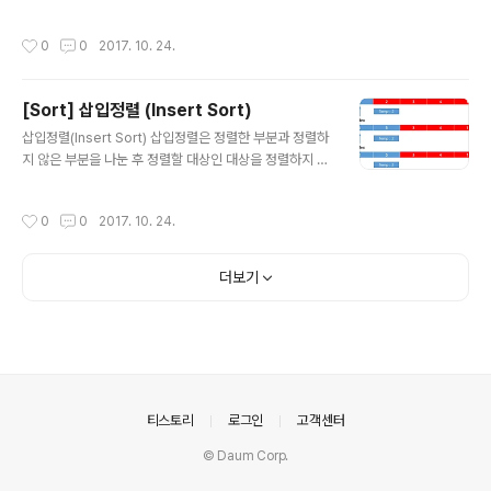
진행되는 모든 비교에서 이기고 결국 제일 큰 숫자의 자리
렬 대상 요소와 교환하는 방식이다. 간단히 제일 작은 요소
인 끝의 자리를 차지하게 됩니다. 다음 2회전을 보겠습니
부터 앞에서 부터 차례대로 줄을 서는 것이다. 그림으로 설
작성시간
0
0
2017. 10. 24.
다.3과 4를 비교하고..
명해보자. 3회전을 하는 과정이다. 우선 회색으로 칠해져
있는 것은 아직 정렬되지 않은 영역이다.정렬되지 않은 영
역 첫번째 부터 차근차근 정렬을 하면 된다. 정렬되지 않은
[Sort] 삽입정렬 (Insert Sort)
요소 중 첫번째 요소인 5와 나머지 요소를 비교하여 가장
글 내용
작은 요소의 index 위치를 찾는다. 찾은 후 교환해주면 된
삽입정렬(Insert Sort) 삽입정렬은 정렬한 부분과 정렬하
다. 위 원리를 코드로 나타내면 다음과 같다. package S
지 않은 부분을 나눈 후 정렬할 대상인 대상을 정렬하지 않
ort; import java.util.Arrays; public class SelectS
은 부분에서 차례대로 꺼내 정렬한 부분의 요소들과 차례
ort { public static ..
대로 비교를 하면서 자신이 삽입될 인덱스를 찾는다. 이 과
작성시간
0
0
2017. 10. 24.
정에서 정렬된 부분의 요소들이 현대 정렬대상보다 클 경
우 한칸씩 뒤로 밀리면서 정렬대상이 들어갈 공간을 마련
해준다. (오름차순인 경우) 자 말로하니까 어렵다. 한 단계
더보기
씩 그림으로 설명해보자. 파란색은 이미 정렬된 영역이라
고 하자. 빨간영역은 정렬되지 않은 영역이다.삽입정렬은
기본적으로 0번째 요소는 정렬된 것이라 가정하고 시작한
다. 우선 1회전 과정을 살펴보자. 0번째 요소는 정렬됐다고
가정했으니, 1번째 요소 값이 정렬할 대상이다. Temp에 1
번째 요소 값인 2를 임시저장한..
의안내
티스토리
로그인
고객센터
© Daum Corp.