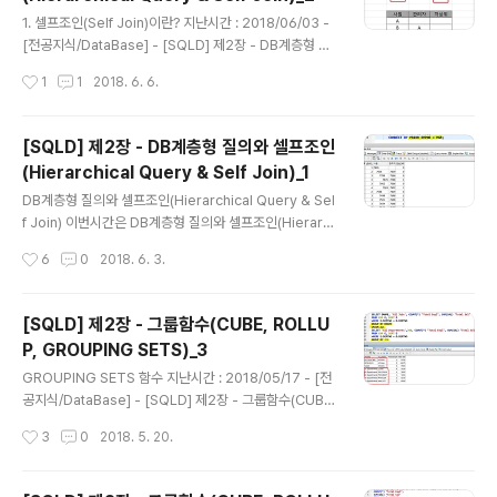
글 내용
업을 대상으로 정의할 수 있으며, 전체 트랜잭션 작업에 대
1. 셀프조인(Self Join)이란? 지난시간 : 2018/06/03 -
해 발생되는 트리거(Trigger)와 각행에 대해 발생되는 트
[전공지식/DataBase] - [SQLD] 제2장 - DB계층형 질
리거(Trigger)가 있습니다. 2. 트리거(Trigger)가..
의와 셀프조인(Hierarchical Query & Self Join)_1이
작성시간
1
1
2018. 6. 6.
번시간은 데이터베이스에서 셀프조인(Self Join)에 대해
서 알아보도록 하겠습니다. 셀프조인(Self Join)이란 동일
테이블 사이의 조인을 말합니다. 따라서 FROM 절에 동일
[SQLD] 제2장 - DB계층형 질의와 셀프조인
테이블이 두 번 이상 나타납니다. 동일 테이블 사이의 조인
(Hierarchical Query & Self Join)_1
을 수행하면 테이블과 칼럼 이름이 모두 동일하기 때문에
글 내용
식별을 위해 반드시 별칭을 반드시 사용해야합니다. 또한,
DB계층형 질의와 셀프조인(Hierarchical Query & Sel
칼럼에도 모두 테이블 별칭을 사용해서 어느 테이블의 칼
f Join) 이번시간은 DB계층형 질의와 셀프조인(Hierarc
럼인지 식별이 가능하도록 만들어야합니다. 2. 셀프조인(S
hical Query & Self Join)에 대해 알아보겠습니다.먼저
작성시간
6
0
2018. 6. 3.
elf Join) 사용법 셀프조..
각각의 개념을 알아보고, 실제 데이터베이스에서 어떻게
질의하고 사용하는지 알아보겠습니다.우선, DB계층형 질
의를 알아보도록 하겠습니다.DB계층형 질의를 들어가기
[SQLD] 제2장 - 그룹함수(CUBE, ROLLU
앞서, 계층형 데이터가 무엇인지 알아야합니다. 1. 계층형
P, GROUPING SETS)_3
데이터란? 테이블에 계층형 데이터가 존재하는 경우 데이
글 내용
터를 조회하기 위해서 계층형 질의를 사용합니다.여기서
GROUPING SETS 함수 지난시간 : 2018/05/17 - [전
잠깐 계층형 데이터란 동일 테이블에 계층적으로 상위와
공지식/DataBase] - [SQLD] 제2장 - 그룹함수(CUBE,
하위 데이터가 포함된 데이터를 말합니다.예를 들어 사원
ROLLUP, GROUPING SETS)_12018/05/18 - [전공
작성시간
3
0
2018. 5. 20.
테이블에서는 사원들 사이에 상위 사원(관리자)과 하위 사
지식/DataBase] - [SQLD] 제2장 - 그룹함수(CUBE, R
원관계가 존재하..
OLLUP, GROUPING SETS)_2 이번시간은 3번째 시간
으로 GROUPING SETS 함수에 대해 알아보겠습니다. G