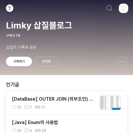
검색하기
티스토리
Limky 삽질블로그
구독자
74
삽질의 기록과 공유
구독하기
방명록
신고하기 레이어
열기
인기글
[DataBase] OUTER JOIN (외부조인) LE
FT,RIGHT,FULL JOIN
26
7
조회
31
[Java] Enum의 사용법
30
6
조회
28