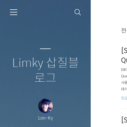
전
[
Limky 삽질블
Q
DB
로그
Qu
사용
데이
위해
전공
된 
Lim-Ky
[