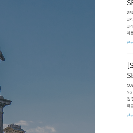
S
GR
UP
UP
이용
을 
전공
다. 
[
S
CU
NG
원 
리를
거되
전공
야 