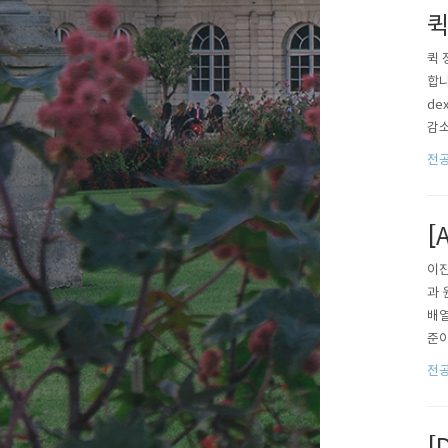
퀵
퀵 
합니
de
감소
gh
전공지
[
이진
과 
배열
준이
간 
전공지