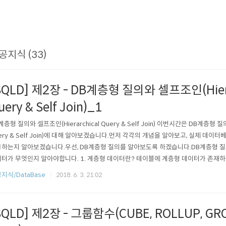
공지식 (33)
SQLD] 제2장 - DB계층형 질의와 셀프조인(Hiera
uery & Self Join)_1
계층형 질의와 셀프조인(Hierarchical Query & Self Join) 이번시간은 DB계층형 질의
ery & Self Join)에 대해 알아보겠습니다.먼저 각각의 개념을 알아보고, 실제 데
하는지 알아보겠습니다.우선, DB계층형 질의를 알아보도록 하겠습니다.DB계층형 질
터가 무엇인지 알아야합니다. 1. 계층형 데이터란? 테이블에 계층형 데이터가 존재
서 계층형 질의를 사용합니다.여기서 잠깐 계층형 데이터란 동일 테이블에 계층적으로
지식/DataBase
2018. 6. 3. 21:02
데이터를 말합니다.예를 들어 사원 테이블에서는 사원들 사이에 상위 사원(관리자)과 하
SQLD] 제2장 - 그룹함수(CUBE, ROLLUP, GR