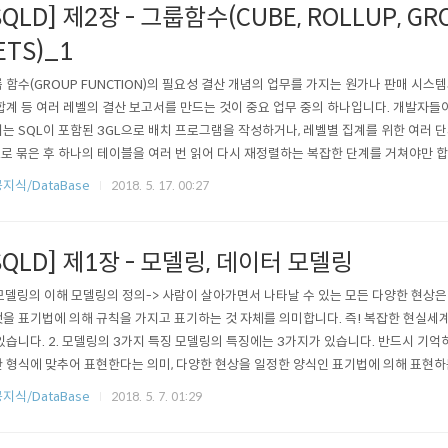
SQLD] 제2장 - 그룹함수(CUBE, ROLLUP, GR
ETS)_1
 함수(GROUP FUNCTION)의 필요성 결산 개념의 업무를 가지는 원가나 판매 시스템의
합계 등 여러 레벨의 결산 보고서를 만드는 것이 중요 업무 중의 하나입니다. 개발자들
는 SQL이 포함된 3GL으로 배치 프로그램을 작성하거나, 레벨별 집계를 위한 여러 단계의 
L로 묶은 후 하나의 테이블을 여러 번 읽어 다시 재정렬하는 복잡한 단계를 거쳐야만 합니
P FUNCTION)을 사용한다면, 하나의 SQL로 테이블을 한 번만 읽어서 빠르게 원하
지식/DataBase
2018. 5. 17. 00:27
 또한, GROUPING 함수와 CASE 함수를 이용하면 쉽게 원하는 포맷의 보고서 작성도 
SQLD] 제1장 - 모델링, 데이터 모델링
 모델링의 이해 모델링의 정의-> 사람이 살아가면서 나타날 수 있는 모든 다양한 현상은 
을 표기법에 의해 규칙을 가지고 표기하는 것 자체를 의미합니다. 즉! 복잡한 현실세
있습니다. 2. 모델링의 3가지 특징 모델링의 특징에는 3가지가 있습니다. 반드시 기억하세
 형식에 맞추어 표현한다는 의미, 다양한 현상을 일정한 양식인 표기법에 의해 표현하는
법이나 언어로 표현하여 쉽게 이해할 수 있도록 하는 개념! 3) 명확화 : 누구나 이해하기 
지식/DataBase
2018. 5. 7. 01:29