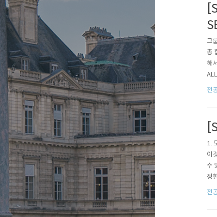
[
S
그룹
총 
해서
AL
OU
전공
다.
[
1.
이것
수 
정한
표기
전공