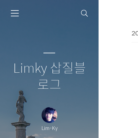
20
Limky 삽질블
로그
Lim-Ky