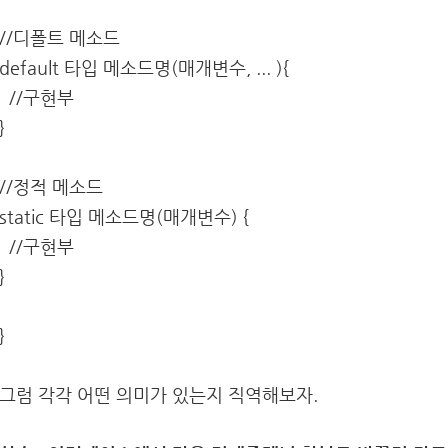
//디폴트 메소드
default 타입 메소드명(매개변수, ... ){
//구현부
}
//정적 메소드
static 타입 메소드명(매개변수) {
//구현부
}
}
그럼 각각 어떤 의미가 있는지 직역해보자.