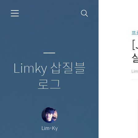
프
[
Limky 삽질블
Li
로그
Lim-Ky