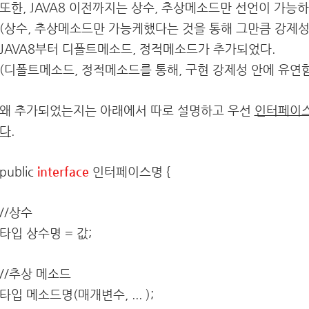
또한, JAVA8 이전까지는 상수, 추상메소드만 선언이 가능하
(상수, 추상메소드만 가능케했다는 것을 통해 그만큼 강제성이
JAVA8부터 디폴트메소드, 정적메소드가 추가되었다.
(디폴트메소드, 정적메소드를 통해, 구현 강제성 안에 유연
왜 추가되었는지는 아래에서 따로 설명하고 우선
인터페이스
다.
public
interface
인터페이스명 {
//상수
타입 상수명 = 값;
//추상 메소드
타입 메소드명(매개변수, ... );