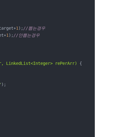
target+
1
);
//뽑는경우
et+
1
);
//안뽑는경우
r, LinkedList<Integer> rePerArr)
{

"
);
