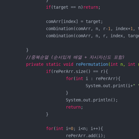
		}

if
(target == n)
return
;

		comArr[index] = target;

		combination(comArr, n, r-
1
, index+
1
, 
		combination(comArr, n, r, index, targ
	}

//중복순열 (순서있게 배열 + 자시자신도 포함)
private
static
void
rePermutation
(
int
 n, 
int
 
if
(rePerArr.size() == r){

for
(
int
 i : rePerArr){

				System.out.print(i+
" 
			}

			System.out.println();

return
;

		}

for
(
int
 i=
0
; i<n; i++){	

			rePerArr.add(i);
