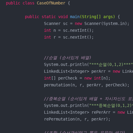
public
class
CaseOfNumber
{

public
static
void
main
(String[] args)
{

		Scanner sc = 
new
 Scanner(System.in);

int
 n = sc.nextInt();

int
 r = sc.nextInt();

//순열 (순서있게 배열)
		System.out.println(
"***순열(0,1,2)***"
		LinkedList<Integer> perArr = 
new
 Linke
int
[] perCheck = 
new
int
[n];

		permutation(n, r, perArr, perCheck);

//중복순열 (순서있게 배열 + 자시자신도 포
		System.out.println(
"***중복순열(0,1,2)*
		LinkedList<Integer> rePerArr = 
new
 Li
		rePermutation(n, r, perArr);

//조합 (순서관심없고 뽑은 유무만 생각)