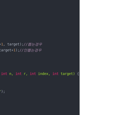
+
1
, target);
//뽑는경우
target+
1
);
//안뽑는경우
 
int
 n, 
int
 r, 
int
 index, 
int
 target)
{

"
);
