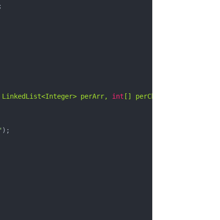
 LinkedList<Integer> perArr, 
int
[] perCheck)
{

"
);
