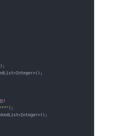
);

dList<Integer>();	

함)
**"
);

nkedList<Integer>();	
