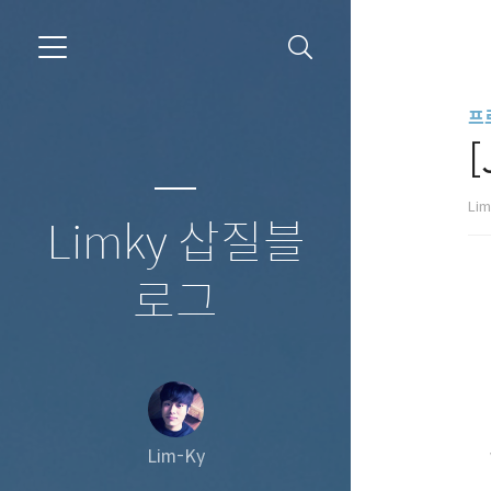
프
Li
Limky 삽질블
로그
Lim-Ky