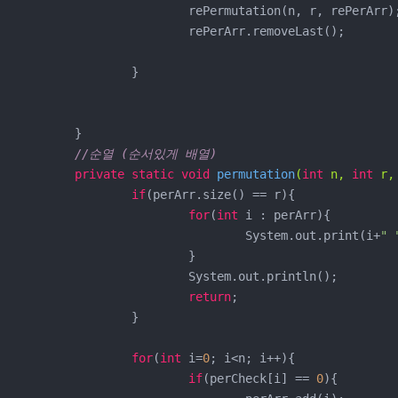
			rePermutation(n, r, rePerArr);

			rePerArr.removeLast();

		}

	}

//순열 (순서있게 배열)
private
static
void
permutation
(
int
 n, 
int
 r,
if
(perArr.size() == r){

for
(
int
 i : perArr){

				System.out.print(i+
" 
			}

			System.out.println();

return
;

		}

for
(
int
 i=
0
; i<n; i++){

if
(perCheck[i] == 
0
){
