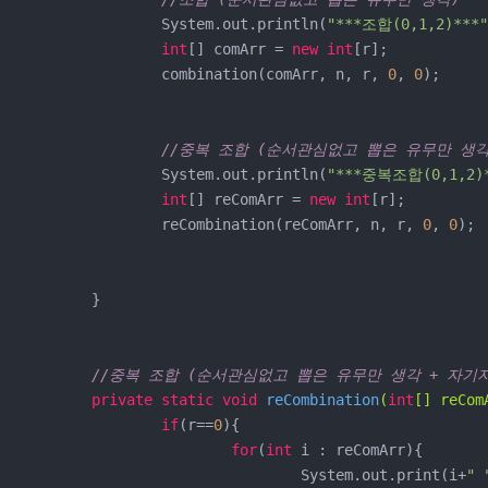
		System.out.println(
"***조합(0,1,2)***"
int
[] comArr = 
new
int
[r];

		combination(comArr, n, r, 
0
, 
0
);

//중복 조합 (순서관심없고 뽑은 유무만 생각
		System.out.println(
"***중복조합(0,1,2)*
int
[] reComArr = 
new
int
[r];

		reCombination(reComArr, n, r, 
0
, 
0
);

	}

//중복 조합 (순서관심없고 뽑은 유무만 생각 + 자기
private
static
void
reCombination
(
int
[] reCom
if
(r==
0
){

for
(
int
 i : reComArr){

				System.out.print(i+
" 