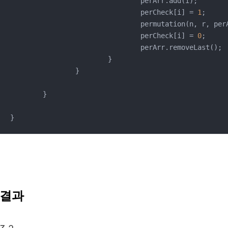
				perArr.add(i);

				perCheck[i] = 
1
;

				permutation(n, r, perArr, perCheck);

				perCheck[i] = 
0
;

				perArr.removeLast();

			}

		}

	}

}
결과