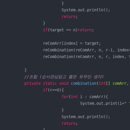
			}

			System.out.println();

return
;

		}		

if
(target == n)
return
;

		reComArr[index] = target;

		reCombination(reComArr, n, r-
1
, index
		reCombination(reComArr, n, r, index, 
	}

//조합 (순서관심없고 뽑은 유무만 생각)
private
static
void
combination
(
int
[] comArr,
if
(r==
0
){

for
(
int
 i : comArr){

				System.out.print(i+
" 
			}

			System.out.println();

return
;
