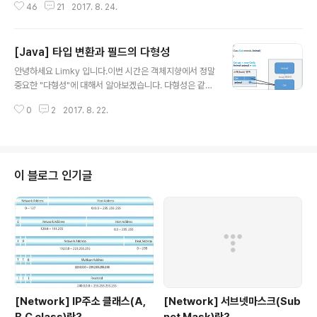
46
21
2017. 8. 24.
봤고, 객체 지향으로 향 후 프로그래밍을 하려면 반드시 알
아야 하는 중요한 원칙들이다. 굉장히 중요하기 때문에 하
나하나 원칙들을 알아보자! 아무리 객체 지향 4대 특성인
[Java] 타입 변환과 필드의 다형성
캡슐화, 상속, 추상화, 다형성을 잘 한다고 해서 설계를 잘
글 내용
하는 것은 아니다. 물론 4대 특성의 묘미를 잘 살릴 수록 설
안녕하세요 Limky 입니다.이번 시간은 객체지향에서 정말
계가 좋다. 하지만 설계 원칙이라는 게 엄연히 존재하고, 또
중요한 "다형성"에 대해서 알아보겠습니다. 다형성은 같은
나름 중요하기 때문에 각 원칙의 맨 앞 알파벳만 따와 "SO
타입이지만 실행 결과가 다른 것을 뜻합니다.즉 동일한 타
LID" 라고까지 했을까? SOLID 원칙들은 결국 자기 자신
0
2
2017. 8. 22.
입에 다양한 객체를 이용하여 다양한 결과를 만들 수 있습
클래스 안에 응집도는 내부적으로 높이고, 타 클래스들 간
니다.이런 다양성을 지원하기 위해 자바에서는 부모 클래
결합도는 낮..
스 타입에 모든 자식 객체가 대입 될 수 있도록 자동 타입
변환을 시켜줍니다. 자동 타입 변환은 부모 클래스를 상속
받은 자식클래스들의 타입을 부모 클래스 타입인 변수가
이 블로그 인기글
대입 받을 수 있습니다. 부모클래스 타입 변수 = new 자식
클래스(); 이 과정에서 자바는 자동적으로 부모클래스 타입
의 변수가 자식클래스 타입의 인스턴스를 대입 받을 수 있
도록 명시적으로 타입변환을 선언하지 않아도 내부적으로
타입변환을 시켜줍니다. 예를 들어 A..
[Network] IP주소 클래스(A,
[Network] 서브넷마스크(Sub