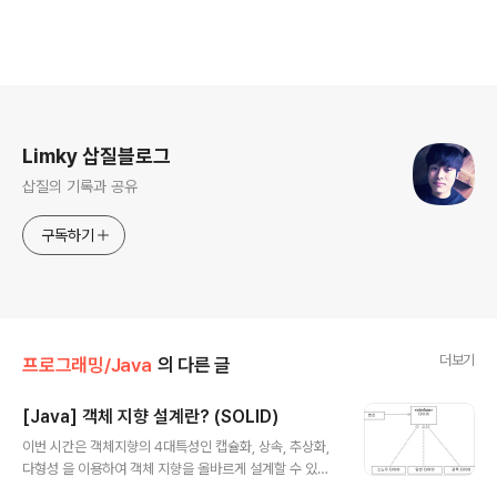
로그 정보
Limky 삽질블로그
삽질의 기록과 공유
구독하기
더보기
프로그래밍/Java
의 다른 글
[Java] 객체 지향 설계란? (SOLID)
글 내용
이번 시간은 객체지향의 4대특성인 캡슐화, 상속, 추상화,
다형성 을 이용하여 객체 지향을 올바르게 설계할 수 있도
록 도와주는 원칙들을 알아 볼까 한다. 객체 지향을 공부해