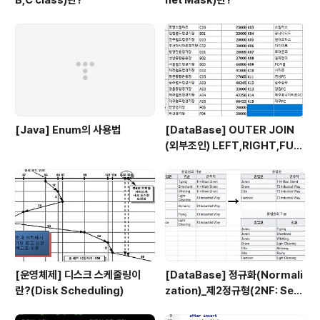
B,C class)란?
net Mask)란?
[Java] Enum의 사용법
[DataBase] OUTER JOIN
(외부조인) LEFT,RIGHT,FUL
L JOIN
[운영체제] 디스크 스케줄링이
[DataBase] 정규화(Normali
란?(Disk Scheduling)
zation)_제2정규형(2NF: Sec
ond Normal Form)