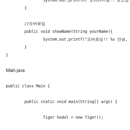
		System.out.println("오버라이딩!! 보안상 이름을 말할 수 없습니다.");

	}

	//오버로딩

	public void showName(String yourName){

		System.out.printf("오버로딩!! %s 안녕, 나는 %s라고 해\n",yourName, name);

	}

}
Main.java
public class Main {

	public static void main(String[] args) {

		Tiger hodol = new Tiger();
