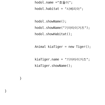
		hodol.name ="호돌이";

		hodol.habitat = "시베리아";

		hodol.showName();

		hodol.showName("기아타이거즈");

		hodol.showHabitat();

		Animal kiaTiger = new Tiger();

		kiaTiger.name = "기아타이거즈";

		kiaTiger.showName();

	}
