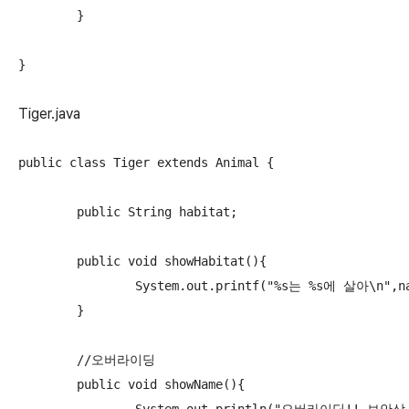
	}

}
Tiger.java
public class Tiger extends Animal {

	public String habitat;

	public void showHabitat(){

		System.out.printf("%s는 %s에 살아\n",name,habitat);

	}

	//오버라이딩

	public void showName(){
