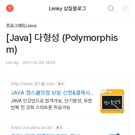
검색하기
Limky 삽질블로그
티스토리
프로그래밍/Java
[Java] 다형성 (Polymorphis
m)
Lim-Ky
2017. 10. 25. 14:53
http://www.컴스쿨.com
광고
JAVA 컴스쿨닷컴 당일 신청&결제시
기프티콘!
JAVA 인강만으로 합격가능, 단기완성, 무한
반복 전 강좌 스마트폰 학습가능
https://ce.pknu.ac.kr/
광고